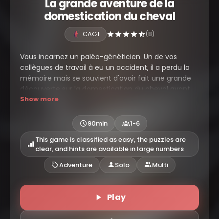
La grande aventure de la
domestication du cheval
CAGT
(8)
Vous incarnez un paléo-généticien. Un de vos
collègues de travail à eu un accident, il a perdu la
mémoire mais se souvient d'avoir fait une grande
découverte sur la domestication du cheval avant
Show more
d'avoir l'accident. Il vous a charger de retrouver ses
notes et donc de découvrir quelles sont les
informations importantes que le scientifique
90min
1-6
pensait avoir trouvé.
This game is classified as easy, the puzzles are
clear, and hints are available in large numbers
Adventure
Solo
Multi
Play