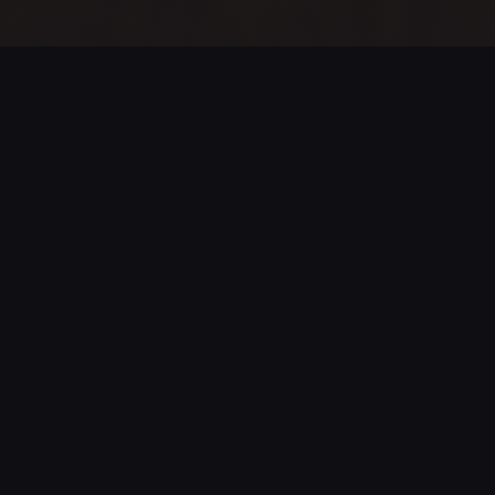
GAME STATISTICS
666
98%
NUMBER OF
SUCCESS RATE
SESSIONS
This rate can also
reflect the actual
Number of sessions
difficulty of the game
started by players
4min
1.1