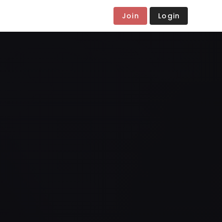
Join
Login