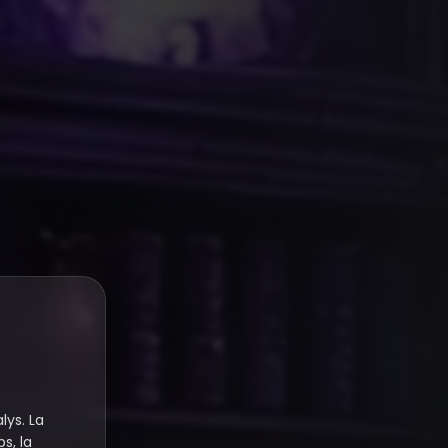
lys. La
s, la