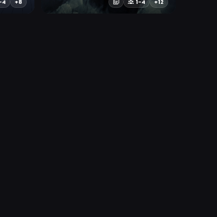
-4
+8
1-4
+12