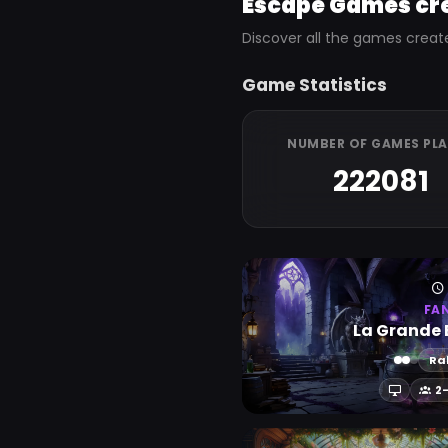
Escape Games cr
Discover all the games creat
Game Statistics
NUMBER OF GAMES PL
222081
FA
La Grande 
Ra
2