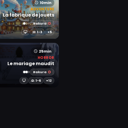
10min
ADVENTURE
La fabrique de jouets
Rakura
1-3
+5
25min
HORROR
Le mariage maudit
Rakura
1-6
+12