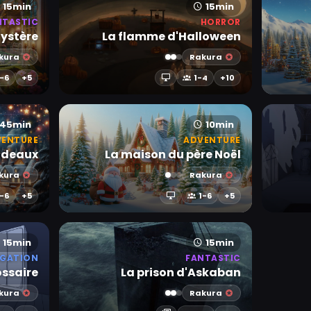
15min
15min
NTASTIC
HORROR
Mystère
La flamme d'Halloween
kura
Rakura
1-6
+5
1-4
+10
45min
10min
VENTURE
ADVENTURE
cadeaux
La maison du père Noël
kura
Rakura
-6
+5
1-6
+5
15min
15min
IGATION
FANTASTIC
ossaire
La prison d'Askaban
kura
Rakura