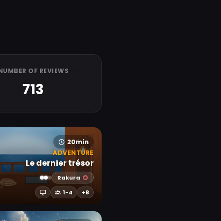
NUMBER OF REVIEWS
713
20min
ADVENTURE
Le dernier trésor
Rakura
1-4
+8