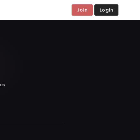
Join
Login
mes