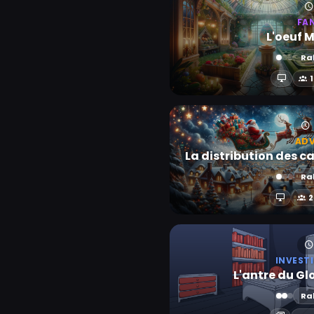
FA
L'oeuf 
Ra
AD
La distribution des 
Ra
2
INVEST
L'antre du Gl
Ra