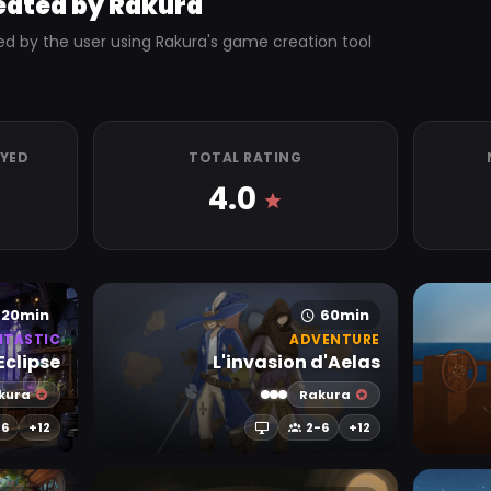
eated by Rakura
ed by the user using Rakura's game creation tool
AYED
TOTAL RATING
4.0
20min
60min
NTASTIC
ADVENTURE
Eclipse
L'invasion d'Aelas
kura
Rakura
-6
+12
2-6
+12